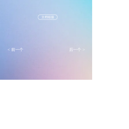
文档链接
< 前一个
后一个 >
墨尔本真光基督教会
mtlc.org.au