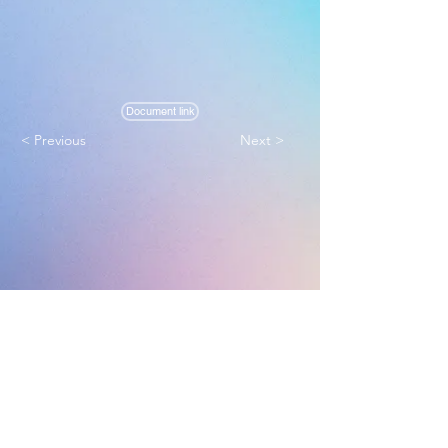
Document link
< Previous
Next >
Melbourne True Light Church