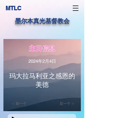
MTLC
墨尔本真光基督教会
主日信息
2024年2月4日
玛大拉马利亚之感恩的
美德
< 前一个
后一个 >