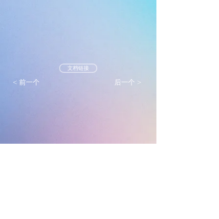
文档链接
< 前一个
后一个 >
墨尔本真光基督教会
mtlc.org.au