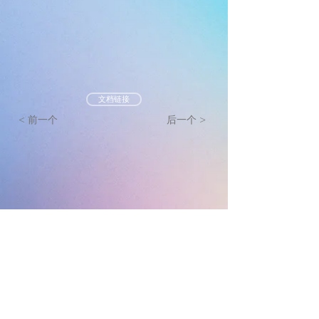
文档链接
< 前一个
后一个 >
墨尔本真光基督教会
mtlc.org.au