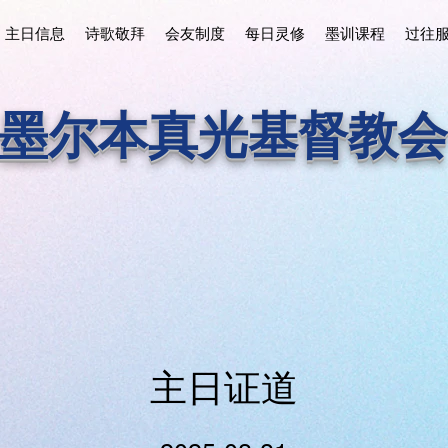
主日信息
诗歌敬拜
会友制度
每日灵修
墨训课程
过往
墨尔本真光基督教会
主日证道