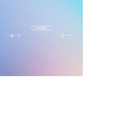
文档链接
< 前一个
后一个 >
墨尔本真光基督教会
mtlc.org.au