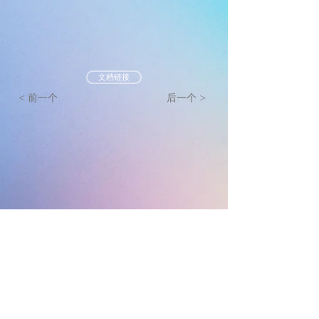
文档链接
< 前一个
后一个 >
墨尔本真光基督教会
mtlc.org.au