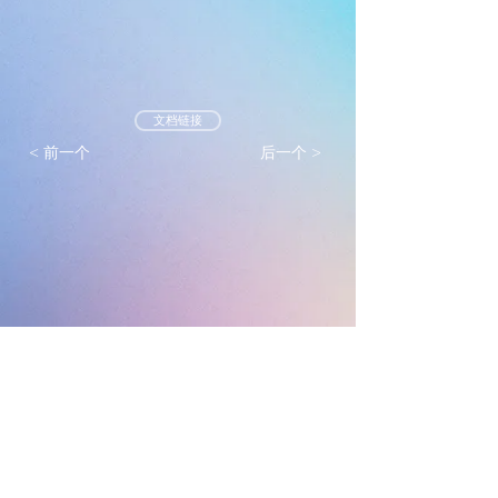
文档链接
< 前一个
后一个 >
墨尔本真光基督教会
mtlc.org.au