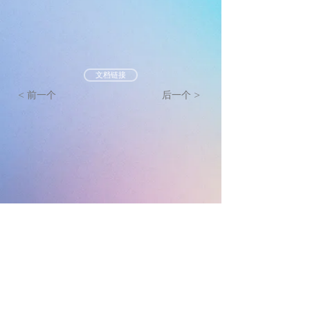
文档链接
< 前一个
后一个 >
墨尔本真光基督教会
mtlc.org.au