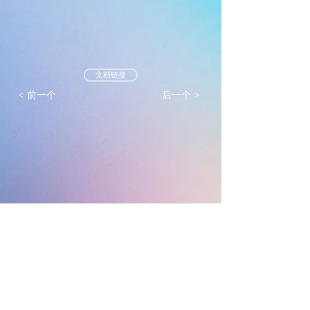
文档链接
< 前一个
后一个 >
墨尔本真光基督教会
mtlc.org.au