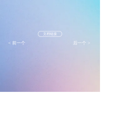
文档链接
< 前一个
后一个 >
墨尔本真光基督教会
mtlc.org.au