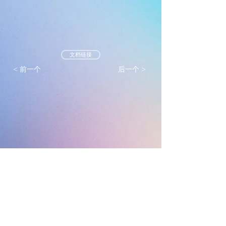
文档链接
< 前一个
后一个 >
墨尔本真光基督教会
mtlc.org.au