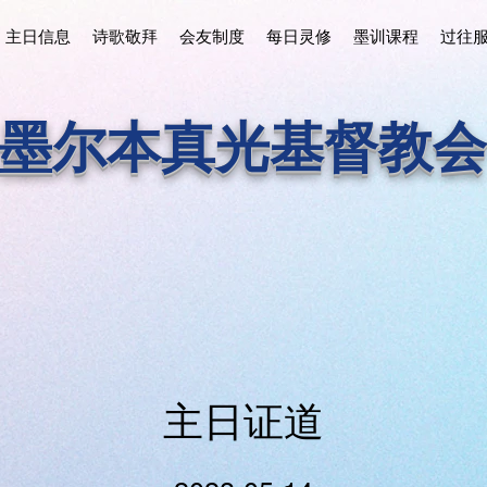
主日信息
诗歌敬拜
会友制度
每日灵修
墨训课程
过往
墨尔本真光基督教会
主日证道