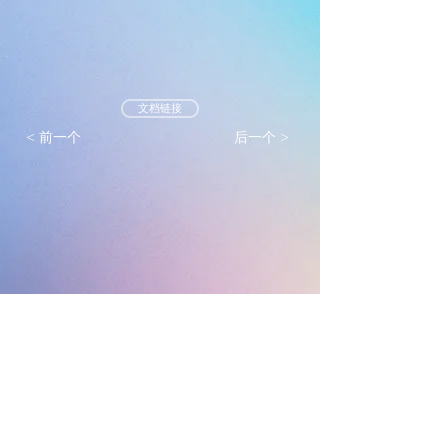
文档链接
< 前一个
后一个 >
墨尔本真光基督教会
mtlc.org.au