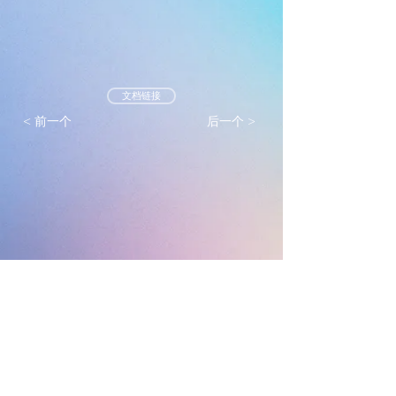
文档链接
< 前一个
后一个 >
墨尔本真光基督教会
mtlc.org.au