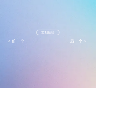
文档链接
< 前一个
后一个 >
墨尔本真光基督教会
mtlc.org.au