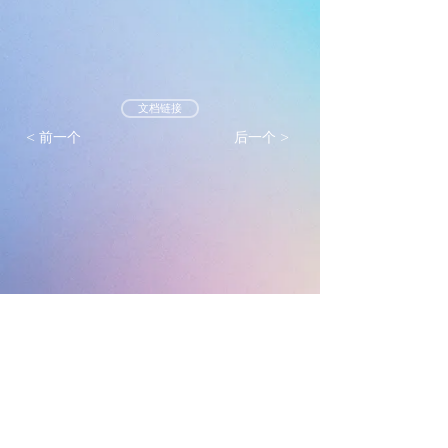
文档链接
< 前一个
后一个 >
墨尔本真光基督教会
mtlc.org.au