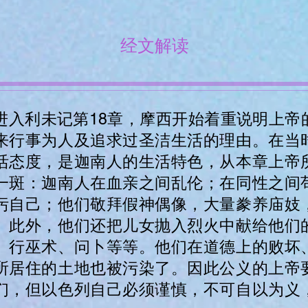
经文解读
进入利未记第18章，摩西开始着重说明上帝
来行事为人及追求过圣洁生活的理由。在当
活态度，是迦南人的生活特色，从本章上帝
一斑：迦南人在血亲之间乱伦；在同性之间
污自己；他们敬拜假神偶像，大量豢养庙妓
。此外，他们还把儿女抛入烈火中献给他们
、行巫术、问卜等等。他们在道德上的败坏
所居住的土地也被污染了。因此公义的上帝
们，但以色列自己必须谨慎，不可自以为义