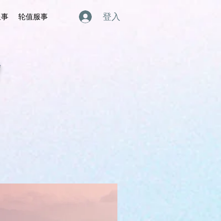
登入
服事
轮值服事