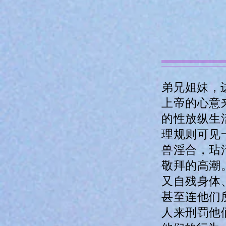
弟兄姐妹，
上帝的心意
的性放纵生
理规则可见
兽淫合，玷
敬拜的高潮
又自残身体
甚至连他们
人来刑罚他