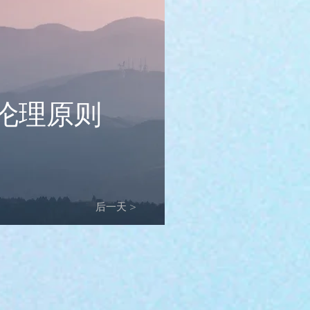
性伦理原则
后一天 >