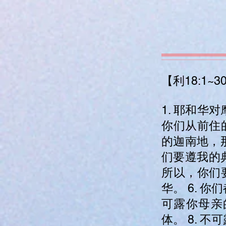
【利18:1~3
1. 耶和华
你们从前住
的迦南地，
们要遵我的
所以，你们
华。 6. 
可露你母亲
体。 8. 