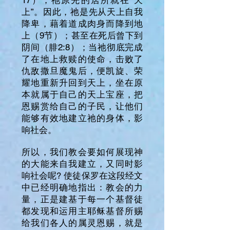
17），祂原先的居所就在“天
上”。因此，祂是先从天上自我
降卑，藉着道成肉身而降到地
上（9节）；甚至在死后曾下到
阴间（腓2:8）；当祂彻底完成
了在地上救赎的使命，击败了
仇敌撒旦魔鬼后，便凯旋、荣
耀地重新升回到天上，坐在原
本就属于自己的天上宝座，把
恩赐赏给自己的子民，让他们
能够有效地建立祂的身体，影
响社会。
所以，我们教会要如何展现神
的大能来自我建立，又同时影
响社会呢? 使徒保罗在这段经文
中已经明确地指出：教会的力
量，正是建基于每一个基督徒
都发现和运用主耶稣基督所赐
给我们各人的属灵恩赐，就是