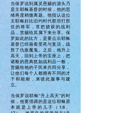
当保罗说到属灵恩赐的源头乃
是主耶稣基督的时候，他的思
绪再度稍微离题。他指认这位
主耶稣好比旧约时代那些打胜
仗的将军，常把掳获的战利
品，赏赐给其属下来分享。保
罗如此的比方，是要点出耶稣
基督已经藉着受死与复活，战
胜了仇敌魔鬼。之后，祂升上
高天，回到上帝的宝座上，把
诸般的恩典犹如战利品一般，
赏赐给祂的子民来共同分享，
让他们每个人都拥有不同的才
干和能耐，来彼此服事与建
立。
当保罗说耶稣“升上高天”的时
候，他要强调的是这位耶稣原
本就是上帝的儿子（1:6、