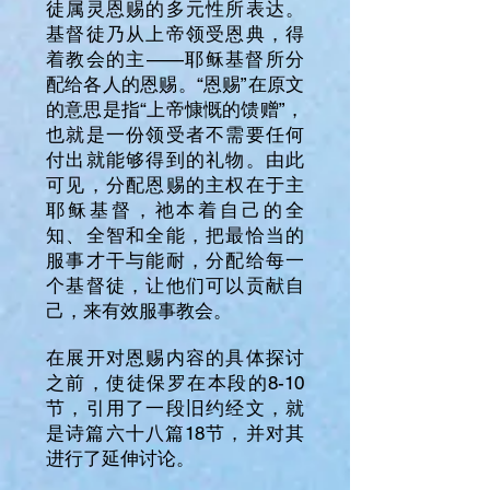
徒属灵恩赐的多元性所表达。
基督徒乃从上帝领受恩典，得
着教会的主——耶稣基督所分
配给各人的恩赐。“恩赐”在原文
的意思是指“上帝慷慨的馈赠”，
也就是一份领受者不需要任何
付出就能够得到的礼物。由此
可见，分配恩赐的主权在于主
耶稣基督，祂本着自己的全
知、全智和全能，把最恰当的
服事才干与能耐，分配给每一
个基督徒，让他们可以贡献自
己，来有效服事教会。
在展开对恩赐内容的具体探讨
之前，使徒保罗在本段的8-10
节，引用了一段旧约经文，就
是诗篇六十八篇18节，并对其
进行了延伸讨论。