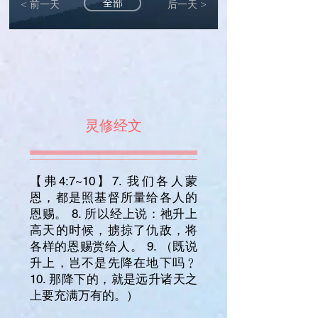
全部
< 前一天
后一天 >
灵修经文
【弗4:7~10】7. 我们各人蒙
恩，都是照基督所量给各人的
恩赐。 8. 所以经上说：祂升上
高天的时候，掳掠了仇敌，将
各样的恩赐赏给人。 9. （既说
升上，岂不是先降在地下吗﹖
10. 那降下的，就是远升诸天之
上要充满万有的。）