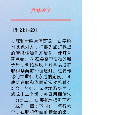
灵修经文
【利24:1~23】
1. 耶和华晓谕摩西说： 2. 要吩
咐以色列人，把那为点灯捣成
的清橄榄油拿来给你，使灯常
常点着。 3. 在会幕中法柜的幔
子外，亚伦从晚上到早晨必在
耶和华面前经理这灯。这要作
你们世世代代永远的定例。 4.
他要在耶和华面前常收拾精金
灯台上的灯。 5. 你要取细面，
烤成十二个饼，每饼用面伊法
十分之二。 6. 要把饼摆列两行
（或作：摞；下同），每行六
个，在耶和华面前精金的桌子