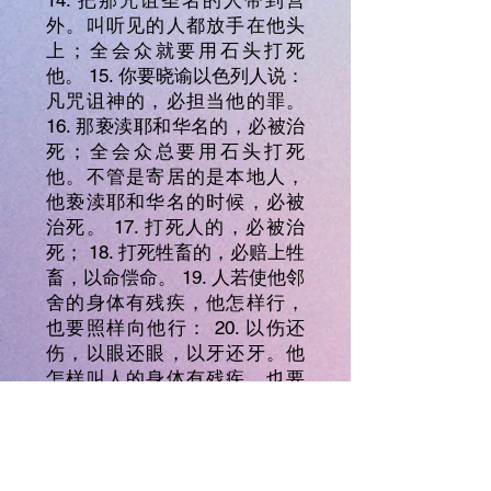
14. 把那咒诅圣名的人带到营
外。叫听见的人都放手在他头
上；全会众就要用石头打死
他。 15. 你要晓谕以色列人说：
凡咒诅神的，必担当他的罪。
16. 那亵渎耶和华名的，必被治
死；全会众总要用石头打死
他。不管是寄居的是本地人，
他亵渎耶和华名的时候，必被
治死。 17. 打死人的，必被治
死； 18. 打死牲畜的，必赔上牲
畜，以命偿命。 19. 人若使他邻
舍的身体有残疾，他怎样行，
也要照样向他行： 20. 以伤还
伤，以眼还眼，以牙还牙。他
怎样叫人的身体有残疾，也要
照样向他行。 21. 打死牲畜的，
必赔上牲畜；打死人的，必被
治死。 22. 不管是寄居的是本地
人，同归一例。我是耶和华─你