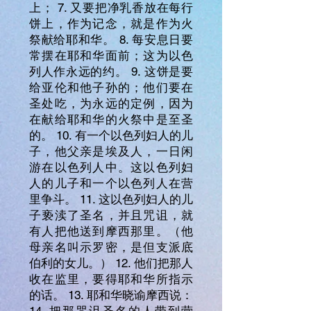
上； 7. 又要把净乳香放在每行
饼上，作为记念，就是作为火
祭献给耶和华。 8. 每安息日要
常摆在耶和华面前；这为以色
列人作永远的约。 9. 这饼是要
给亚伦和他子孙的；他们要在
圣处吃，为永远的定例，因为
在献给耶和华的火祭中是至圣
的。 10. 有一个以色列妇人的儿
子，他父亲是埃及人，一日闲
游在以色列人中。这以色列妇
人的儿子和一个以色列人在营
里争斗。 11. 这以色列妇人的儿
子亵渎了圣名，并且咒诅，就
有人把他送到摩西那里。（他
母亲名叫示罗密，是但支派底
伯利的女儿。） 12. 他们把那人
收在监里，要得耶和华所指示
的话。 13. 耶和华晓谕摩西说：