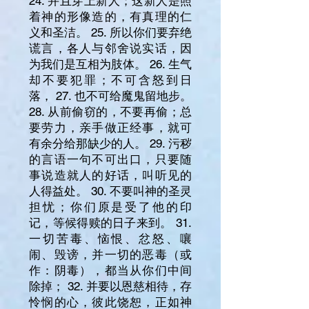
24. 并且穿上新人；这新人是照
着神的形像造的，有真理的仁
义和圣洁。 25. 所以你们要弃绝
谎言，各人与邻舍说实话，因
为我们是互相为肢体。 26. 生气
却不要犯罪；不可含怒到日
落， 27. 也不可给魔鬼留地步。
28. 从前偷窃的，不要再偷；总
要劳力，亲手做正经事，就可
有余分给那缺少的人。 29. 污秽
的言语一句不可出口，只要随
事说造就人的好话，叫听见的
人得益处。 30. 不要叫神的圣灵
担忧；你们原是受了他的印
记，等候得赎的日子来到。 31.
一切苦毒、恼恨、忿怒、嚷
闹、毁谤，并一切的恶毒（或
作：阴毒），都当从你们中间
除掉； 32. 并要以恩慈相待，存
怜悯的心，彼此饶恕，正如神