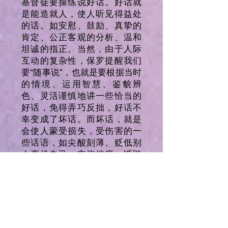
基督徒要操练说好话。好话就
是能造就人，使人听见得益处
的话。如安慰、鼓励、真挚的
肯定、公正客观的分析、温和
坦诚的指正。当然，由于人际
互动的复杂性，保罗提醒我们
要“随事说”，也就是要根据当时
的情境、运用智慧、鉴貌辨
色、灵活谨慎地讲一些恰当的
好话，免得弄巧反拙，好话不
幸变成了坏话。而坏话，就是
会使人蒙受损失，受伤害的一
些话语，如尖酸刻薄、贬低别
人褒扬自己，妄议揣度、诋毁
人格、咒诅辱骂，尖锐刺人的
言语等。保罗的意思是，这些
会使人蒙受损伤的话，一句都
不可以说。
第五，要饶恕友爱（30~32