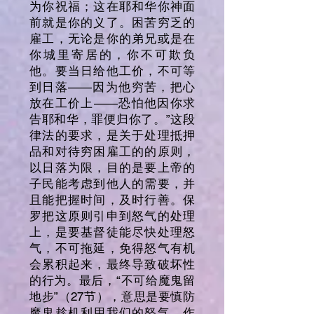
为你祝福；这在耶和华你神面
前就是你的义了。困苦穷乏的
雇工，无论是你的弟兄或是在
你城里寄居的，你不可欺负
他。要当日给他工价，不可等
到日落——因为他穷苦，把心
放在工价上——恐怕他因你求
告耶和华，罪便归你了。”这段
律法的要求，是关于处理抵押
品和对待穷困雇工的的原则，
以日落为限，目的是要上帝的
子民能考虑到他人的需要，并
且能把握时间，及时行善。保
罗把这原则引申到怒气的处理
上，是要基督徒能尽快处理怒
气，不可拖延，免得怒气有机
会累积起来，最终导致破坏性
的行为。最后，“不可给魔鬼留
地步”（27节），意思是要慎防
魔鬼趁机利用我们的怒气，作