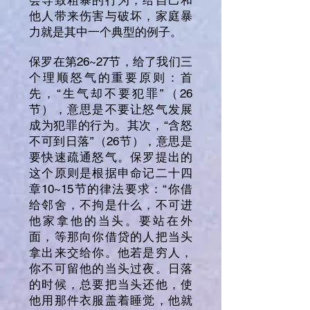
会导致粗暴的行为，给自己和
他人带来伤害与破坏，家庭暴
力就是其中一个典型的例子。
保罗在第26~27节，给了我们三
个理顺怒气的重要原则：首
先，“生气却不要犯罪”（26
节），意思是不要让怒气发展
成为犯罪的行为。其次，“含怒
不可到日落”（26节），意思是
要快速疏通怒气。保罗提出的
这个原则是根据申命记二十四
章10~15节的律法要求：“你借
给邻舍，不拘是什么，不可进
他家拿他的当头。要站在外
面，等那向你借贷的人把当头
拿出来交给你。他若是穷人，
你不可留他的当头过夜。日落
的时候，总要把当头还他，使
他用那件衣服盖着睡觉，他就