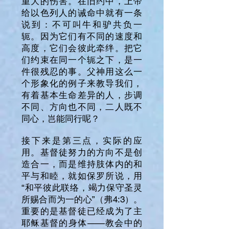
重大的伤害。在旧约中，上帝
给以色列人的诫命中就有一条
说到：不可叫牛和驴共负一
轭。因为它们有不同的速度和
高度，它们会彼此牵绊。把它
们约束在同一个轭之下，是一
件很残忍的事。父神用这么一
个形象化的例子来教导我们，
有着基本生命差异的人，步调
不同、方向也不同，二人既不
同心，岂能同行呢？
接下来是第三点，实际的应
用。基督徒努力的方向不是创
造合一，而是维持肢体内的和
平与和睦，就如保罗所说，用
“和平彼此联络，竭力保守圣灵
所赐合而为一的心”（弗4:3）。
重要的是基督徒已经成为了主
耶稣基督的身体——教会中的