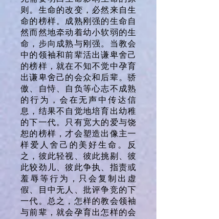
则。生命的改变，必然来自生
命的榜样。成熟刚强的生命自
然而然地牵动着幼小软弱的生
命，步向成熟与刚强。当教会
中的领袖和前辈活出谦卑舍己
的榜样，就在不知不觉中孕育
出谦卑舍己的会众和后辈。骄
傲、自恃、自负等心志不成熟
的行为，会在无声中传达信
息，结果不自觉地培育出幼稚
的下一代。只有宽大的爱与饶
恕的榜样，才会塑造出像主一
样爱人舍己的美好生命。反
之，彼此轻视、彼此挑剔、彼
此较劲儿、彼此争执、指责或
羞辱等行为，只会复制出虚
假、目中无人、批评争竞的下
一代。总之，怎样的教会领袖
与前辈，就会孕育出怎样的会