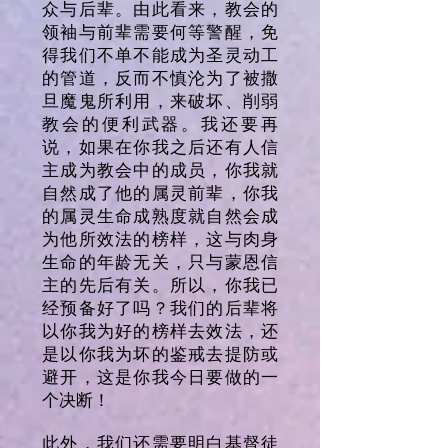
众与后辈。由此看来，教会的
领袖与前辈需要何等警醒，免
得我们不单不能成为圣灵动工
的管道，反而不慎沦为了被撒
旦魔鬼所利用，来破坏、削弱
教会的便利武器。我还要再
说，如果在你我之后还有人信
主成为教会中的成员，你我就
自然成了他的属灵前辈，你我
的属灵生命成熟度就自然会成
为他所效法的榜样，这与肉身
生命的年龄无关，只与蒙恩信
主的先后有关。所以，你我已
经预备好了吗？我们的后辈将
以你我为好的榜样去效法，还
是以你我为坏的鉴戒去提防或
避开，这是你我今日要做的一
个决断！
此外，我们还需要明白基督徒