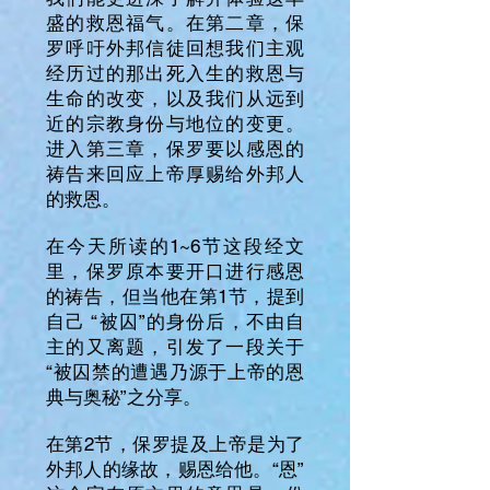
盛的救恩福气。在第二章，保
罗呼吁外邦信徒回想我们主观
经历过的那出死入生的救恩与
生命的改变，以及我们从远到
近的宗教身份与地位的变更。
进入第三章，保罗要以感恩的
祷告来回应上帝厚赐给外邦人
的救恩。
在今天所读的1~6节这段经文
里，保罗原本要开口进行感恩
的祷告，但当他在第1节，提到
自己 “被囚”的身份后，不由自
主的又离题，引发了一段关于
“被囚禁的遭遇乃源于上帝的恩
典与奥秘”之分享。
在第2节，保罗提及上帝是为了
外邦人的缘故，赐恩给他。“恩”