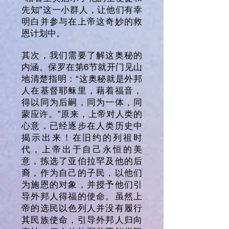
先知”这一小群人，让他们有幸
明白并参与在上帝这奇妙的救
恩计划中。
其次，我们需要了解这奥秘的
内涵。保罗在第6节就开门见山
地清楚指明：“这奥秘就是外邦
人在基督耶稣里，藉着福音，
得以同为后嗣，同为一体，同
蒙应许。”原来，上帝对人类的
心意，已经逐步在人类历史中
揭示出来！在旧约的列祖时
代，上帝出于自己永恒的美
意，拣选了亚伯拉罕及他的后
裔，作为自己的子民，以他们
为施恩的对象，并授予他们引
导外邦人得福的使命。虽然上
帝的选民以色列人并没有履行
其民族使命，引导外邦人归向