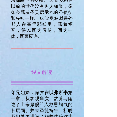
深知基督的奥秘。 5. 这奥秘在
以前的世代没有叫人知道，像
如今藉着圣灵启示祂的圣使徒
和先知一样。 6. 这奥秘就是外
邦人在基督耶稣里，藉着福
音，得以同为后嗣，同为一
体，同蒙应许。
经文解读
弟兄姐妹，保罗在以弗所书第
一章，从客观角度，数算与阐
述了上帝厚赐给人救恩福气的
各层面。并未圣徒祷告，祈盼
我们能更进深了解并体验这丰