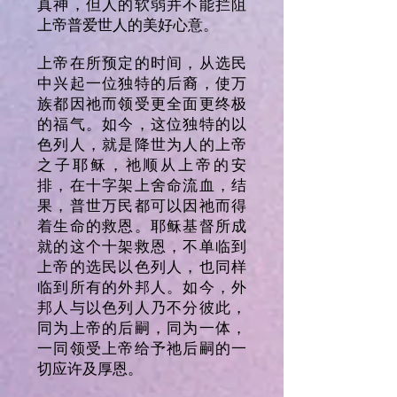
真神，但人的软弱并不能拦阻
上帝普爱世人的美好心意。
上帝在所预定的时间，从选民
中兴起一位独特的后裔，使万
族都因祂而领受更全面更终极
的福气。如今，这位独特的以
色列人，就是降世为人的上帝
之子耶稣，祂顺从上帝的安
排，在十字架上舍命流血，结
果，普世万民都可以因祂而得
着生命的救恩。耶稣基督所成
就的这个十架救恩，不单临到
上帝的选民以色列人，也同样
临到所有的外邦人。如今，外
邦人与以色列人乃不分彼此，
同为上帝的后嗣，同为一体，
一同领受上帝给予祂后嗣的一
切应许及厚恩。