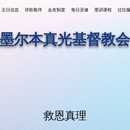
主日信息
诗歌敬拜
会友制度
每日灵修
墨训课程
过往
墨尔本真光基督教会
救恩真理