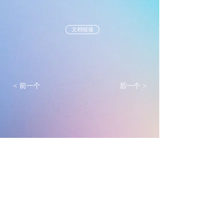
文档链接
< 前一个
后一个 >
墨尔本真光基督教会
mtlc.org.au