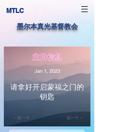
MTLC
墨尔本真光基督教会
主日信息
Jan 1, 2023
请拿好开启蒙福之门的
钥匙
< 前一个
后一个 >