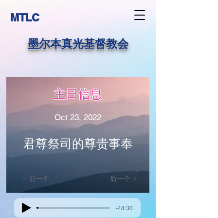
MTLC
墨尔本真光基督教会
主日信息
Oct 23, 2022
君尊祭司的尊贵事奉
< 前一个
后一个 >
-48:30