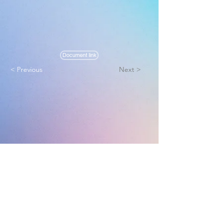
Document link
< Previous
Next >
Melbourne True Light Church