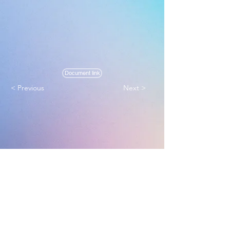
Document link
< Previous
Next >
Melbourne True Light Church