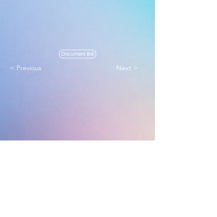
Document link
< Previous
Next >
Melbourne True Light Church