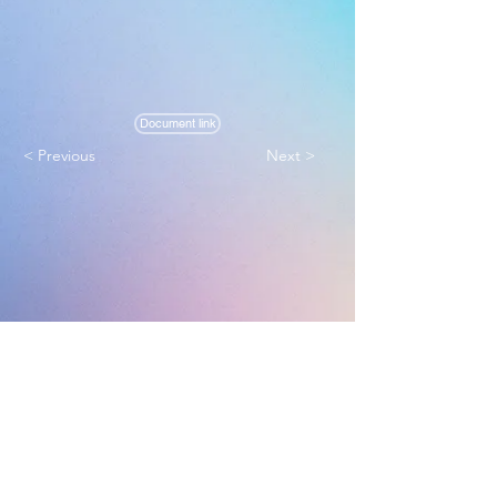
Document link
< Previous
Next >
Melbourne True Light Church