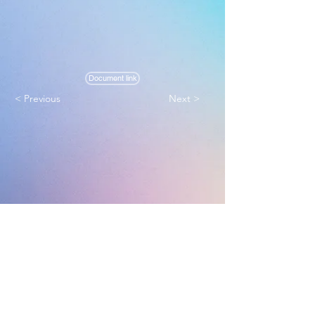
Document link
< Previous
Next >
Melbourne True Light Church