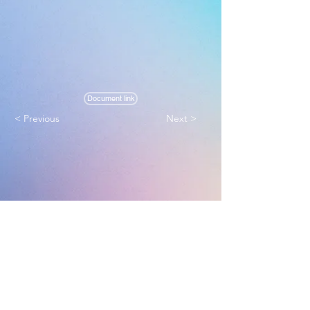
Document link
< Previous
Next >
Melbourne True Light Church