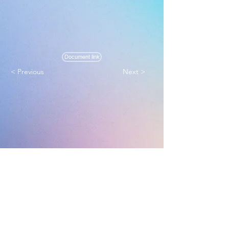
Document link
< Previous
Next >
Melbourne True Light Church