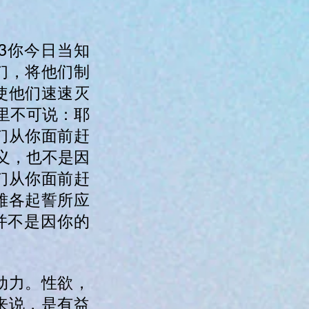
3你今日当知
们，将他们制
使他们速速灭
里不可说：耶
们从你面前赶
义，也不是因
们从你面前赶
雅各起誓所应
并不是因你的
动力。性欲，
来说，是有益