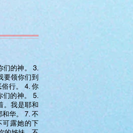
们的神。 3.
我要领你们到
行。 4. 你
的神。 5.
着。我是耶和
华。 7. 不
不可露她的下
 你的姊妹，不