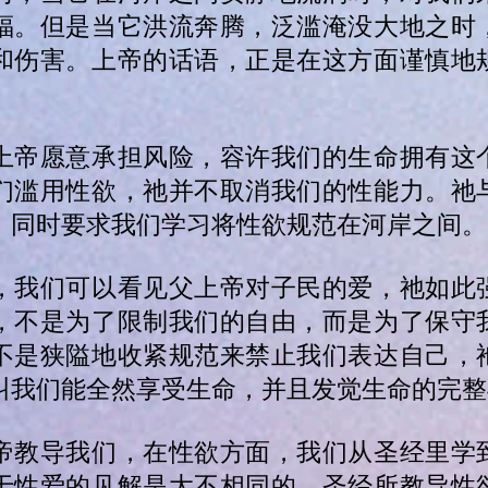
福。但是当它洪流奔腾，泛滥淹没大地之时
和伤害。上帝的话语，正是在这方面谨慎地
上帝愿意承担风险，容许我们的生命拥有这
们滥用性欲，祂并不取消我们的性能力。祂
，同时要求我们学习将性欲规范在河岸之间。
，我们可以看见父上帝对子民的爱，祂如此
，不是为了限制我们的自由，而是为了保守
不是狭隘地收紧规范来禁止我们表达自己，
叫我们能全然享受生命，并且发觉生命的完整
帝教导我们，在性欲方面，我们从圣经里学
于性爱的见解是大不相同的。圣经所教导性