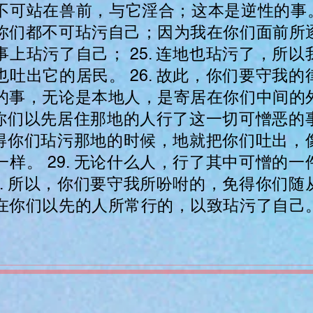
不可站在兽前，与它淫合；这本是逆性的事。 
你们都不可玷污自己；因为我在你们面前所
事上玷污了自己； 25. 连地也玷污了，所
也吐出它的居民。 26. 故此，你们要守我
的事，无论是本地人，是寄居在你们中间的
. 在你们以先居住那地的人行了这一切可憎恶
. 免得你们玷污那地的时候，地就把你们吐出
一样。 29. 无论什么人，行了其中可憎的
30. 所以，你们要守我所吩咐的，免得你们
在你们以先的人所常行的，以致玷污了自己