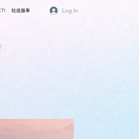
Log In
TI
轮值服事