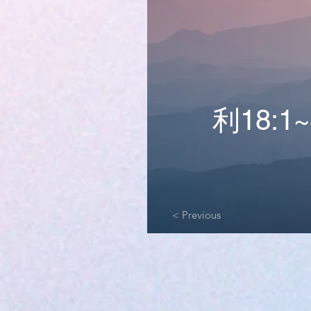
利18:
< Previous