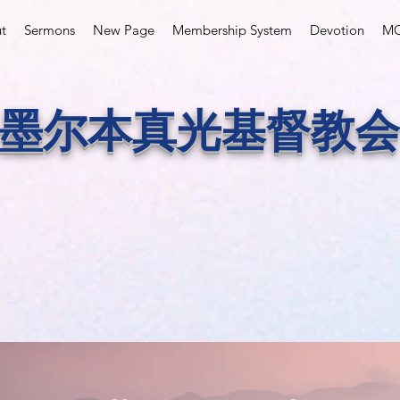
t
Sermons
New Page
Membership System
Devotion
MC
墨尔本真光基督教会