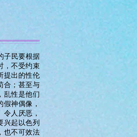
的子民要根据
时，不受约束
所提出的性伦
苟合；甚至与
，乱性是他们
的假神偶像，
、令人厌恶，
要兴起以色列
，也不可效法