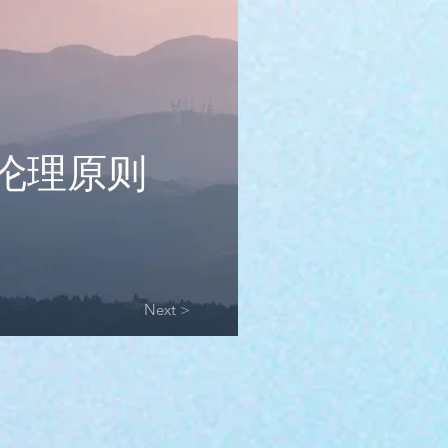
性伦理原则
Next >