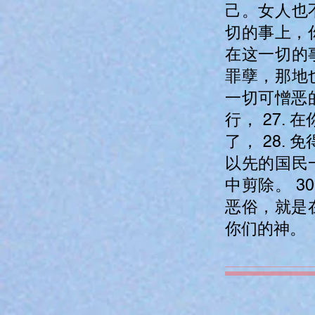
己。女人也
切的事上，
在这一切的
罪孽，那地
一切可憎恶
行， 27
了， 28
以先的国民
中剪除。 
恶俗，就是
你们的神。