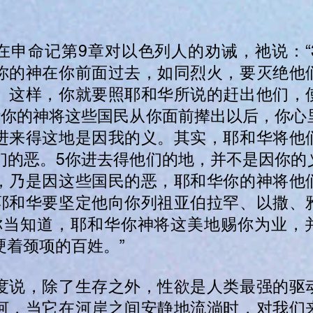
。
在申命记第9章对以色列人的劝诫，祂说：“
你的神在你前面过去，如同烈火，要灭绝他
。这样，你就要照耶和华所说的赶出他们，
华你的神将这些国民从你面前撵出以后，你心
进来得这地是因我的义。其实，耶和华将他
们的恶。5你进去得他们的地，并不是因你的
，乃是因这些国民的恶，耶和华你的神将他
耶和华要坚定他向你列祖亚伯拉罕、以撒、
你当知道，耶和华你神将这美地赐你为业，
硬着颈项的百姓。”
度说，除了生存之外，性欲是人类最强的驱
河，当它在河岸之间安静地流淌时，对我们