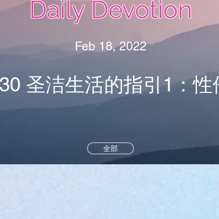
Daily Devotion
Feb 18, 2022
1~30 圣洁生活的指引1：
全部