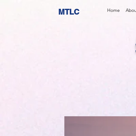
MTLC
Home
Abou