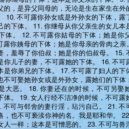
父的，是异父同母的，无论是生在家生在外
。 10. 不可露你孙女或是外孙女的下体，
己的下体。 11. 你继母从你父亲生的女儿
下体。 12. 不可露你姑母的下体；她是你
 不可露你姨母的下体；她是你母亲的骨肉之亲。 
妻，羞辱了你伯叔；她是你的伯叔母。 15.
是你儿子的妻，不可露她的下体。 16. 不
本是你弟兄的下体。 17. 不可露了妇人的
也不可娶她孙女或是外孙女，露她们的下体
是大恶。 18. 你妻还在的时候，不可另娶
下体。 19. 女人行经不洁净的时候，不可
0. 不可与邻舍的妻行淫，玷污自己。 21. 
洛，也不可亵渎你神的名。我是耶和华。 22
女人一样；这本是可憎恶的。 23. 不可与