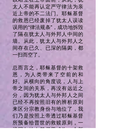
太人不能再认定严守律法为亲
近上帝的不二法门。耶稣基督
的救恩已经废掉了犹太人误读
误用的“律法规条”，成功地拆毁
了隔在犹太人与外邦人中间的
墙。从此，犹太人与外邦人之
间存在已久、已深的隔阂，都
一扫而空了。
总而言之，耶稣基督的十架救
恩，为人类带来了空前的和
好。从横向的角度说，人与上
帝之间的关系，再没有远近之
分，因为犹太人与外邦人之间
已经不再按照旧有的辨析原则
来区分宗教身份与地位了，我
们乃是按照上帝透过耶稣基督
所预备给普世的救赎原则，一
视同仁地在基督里成为一个新