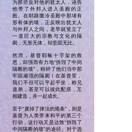
为那些反对他的犹太人，诬告
他带了外邦人进入圣殿的正
殿。在耶路撒冷圣殿中那堵有
形有体的墙，正反映出犹太人
与外邦人之间，老早就竖立了
一道巨大的宗教与文化的隔
阂，无形无体，却坚固无比。
然而，基督耶稣十字架的救
恩，却强而有力地“拆毁了中间
隔断的墙”，粉碎了他们当中那
牢固顽强的隔阂！在基督里，
我们不但可以平起平坐，称兄
道弟，甚至可以彼此配搭，互
相建造，并一起成长。
至于“废掉了律法的规条”，则是
基督为人类带来和平的第三个
行动，这行动又是达致“拆毁了
中间隔断的墙”的途径。对于选