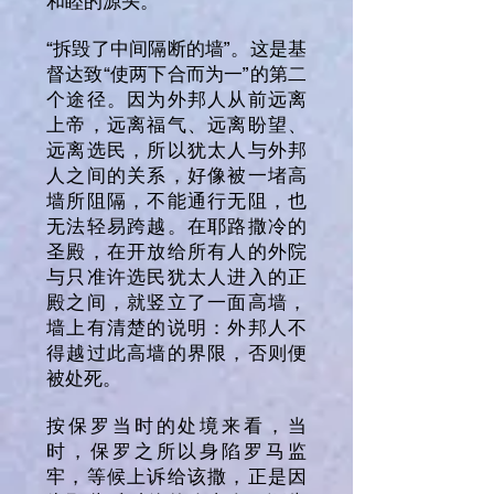
和睦的源头。
“拆毁了中间隔断的墙”。这是基
督达致“使两下合而为一”的第二
个途径。因为外邦人从前远离
上帝，远离福气、远离盼望、
远离选民，所以犹太人与外邦
人之间的关系，好像被一堵高
墙所阻隔，不能通行无阻，也
无法轻易跨越。在耶路撒冷的
圣殿，在开放给所有人的外院
与只准许选民犹太人进入的正
殿之间，就竖立了一面高墙，
墙上有清楚的说明：外邦人不
得越过此高墙的界限，否则便
被处死。
按保罗当时的处境来看，当
时，保罗之所以身陷罗马监
牢，等候上诉给该撒，正是因