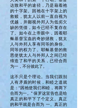
达致和平的途径，乃是藉着祂
的十字架。因祂在十字架上的
救赎，犹太人以前一直自视为
优越，并鄙视外邦人为低劣欠
缺的凭借，如今已经不复存在
了。如今在上帝眼中，因着耶
稣基督宝血的奇妙拯救，犹太
人与外邦人享有同等的身份、
同等的权力了。耶稣基督的救
恩使犹太人与外邦人之间已经
缔造了和平的关系，已经合而
为一，不分彼此了。
这不只是个理论。当我们跟别
人有矛盾的时候，和睦之道就
是：“因祂使我们和睦，将两下
合而为一。” 保罗这宣告也是给
真正的和平下了个定义。真正
的和平就是合而为 一。真正的