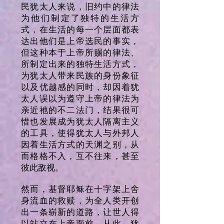
民犹太人来说，旧约中的律法
为他们制定了独特的生活方
式，在生活的每一个层面都表
达出他们是上帝选民的事实，
但这种本于上帝所赐的律法、
所制定出来的独特生活方式，
为犹太人带来民族的身份象征
以及优越感的同时，却因着犹
太人误以为遵守上帝的律法为
亲近祂的不二法门，结果很可
惜也发展成为犹太人隔离主义
的工具，使得犹太人与外邦人
因着生活方式的天渊之别，从
而格格不入，互不往来，甚至
彼此敌视。
然而，基督耶稣在十字架上舍
身流血的救赎，为全人类开创
出一条崭新的道路，让世人得
以站立在上帝面前，从此，犹