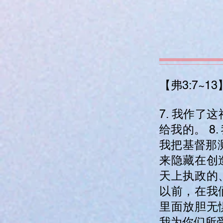
【弗3:7~13
7. 我作
给我的。 
我把基督那
来隐藏在创
天上执政的
以前，在我
里面放胆无
我为你们所