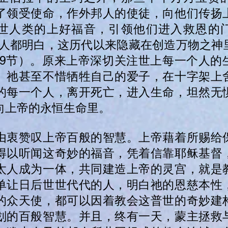
了领受使命，作外邦人的使徒，向他们传扬
世人类的上好福音，引领他们进入救恩的
众人都明白，这历代以来隐藏在创造万物之神
（9节）。原来上帝深切关注世上每一个人的
。祂甚至不惜牺牲自己的爱子，在十字架上
的每一个人，离开死亡，进入生命，坦然无
向上帝的永恒生命里。
由衷赞叹上帝百般的智慧。上帝藉着所赐给
得以听闻这奇妙的福音，凭着信靠耶稣基督
太人成为一体，共同建造上帝的灵宫，就是
单让日后世世代代的人，明白祂的恩慈本性
的众天使，都可以因着教会这普世的奇妙建
划的百般智慧。并且，终有一天，蒙主拯救