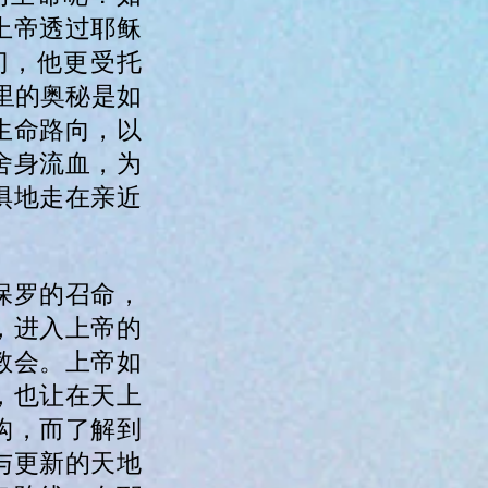
上帝透过耶稣
门，他更受托
里的奥秘是如
生命路向，以
舍身流血，为
惧地走在亲近
保罗的召命，
，进入上帝的
教会。上帝如
，也让在天上
构，而了解到
与更新的天地