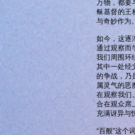
万物，都要
稣基督的王
与奇妙作为
如今，这逐
通过观察而
我们周围环
其中一处经
的争战，乃
属灵气的恶
在观察我们
合在观众席
充满讶异与
“百般”这