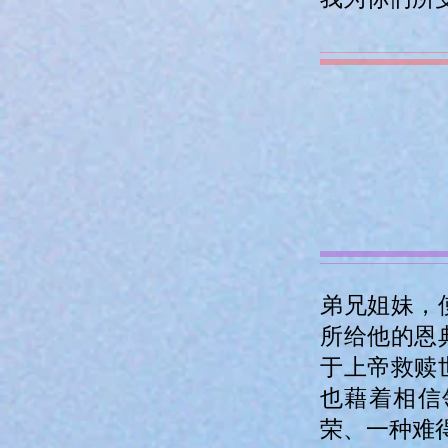
弟兄姐妹，
所给他的恩
于上帝救赎
也藉着相信
荣、一种难