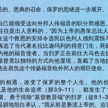
圣的、恩典的召命，保罗的思绪进一步展开。
自己能领受这向外邦人传福音的职分而感恩
往往是出人意料的，“因为上帝的愚笨总比人
。就在这个救恩的安排令选民以色列人感到震惊
拣选了当代著名拉比迦玛列的得意门生，死
为祂的福音使者。当扫罗正在前往大马色去
基督竟以独特的方式向他显现，直截了当地
他去肩负这个传扬福音给外邦人的艰巨使命。
的相遇，改变了保罗的整个人生。他的
，以及他的生命追求（腓3:9~11），都发生了
、勇于排除“基督教异端”的扫罗（徒8:1~3，
温驯地坦白承认，“我从前是亵渎上帝的、迫