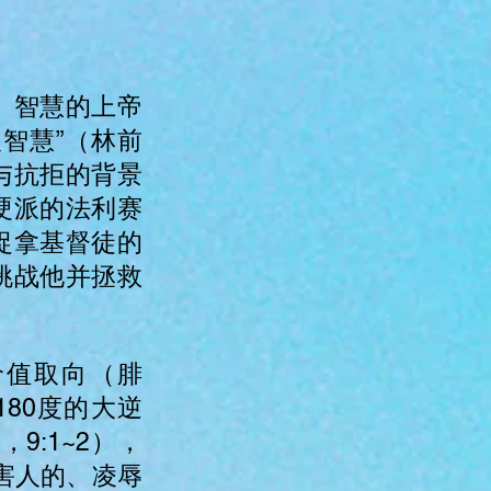
。智慧的上帝
智慧”（林前
与抗拒的背景
硬派的法利赛
捉拿基督徒的
挑战他并拯救
价值取向（腓
180度的大逆
9:1~2），
害人的、凌辱