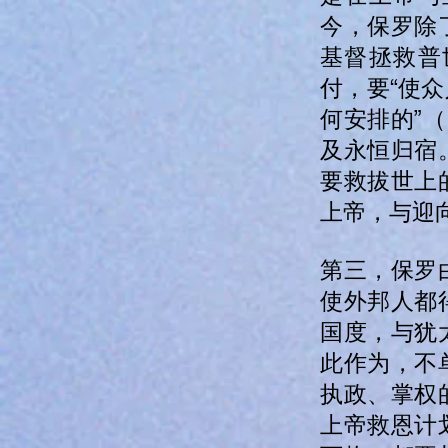
今，保罗除
基督拯救普
付，要“使
何安排的”
及永恒归宿
要救拔世上
上帝，与迎
第三，保罗
使外邦人都
国度，与犹
此作为，不
执政、掌权
上帝救恩计