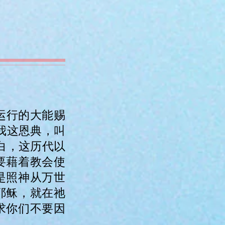
运行的大能赐
赐我这恩典，叫
明白，这历代以
为要藉着教会使
这是照神从万世
信耶稣，就在祂
我求你们不要因