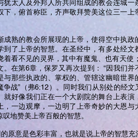
与犹太人及外邦人所共同组成的教会连城一
权下，俯首称臣，齐声敬拜赞美这位三一上
。
渐成熟的教会所展现的上帝，使得空中执政
学到了上帝的智慧。在圣经中，有多处经文
绕着看不见的灵界，其中有魔鬼、也有天使；
文。在第6章，保罗又再次提到： “因我们并
是与那些执政的、掌权的、管辖这幽暗世界
魔争战”（弗6:12）。同时我们从别处的经
。就好像我们正在一个大剧院的舞台上表演
上，一边观摩，一边明了上帝奇妙的大恩与
惊叹地赞美上帝百般的智慧。
个词的原意是色彩丰富，也就是说上帝的智慧充