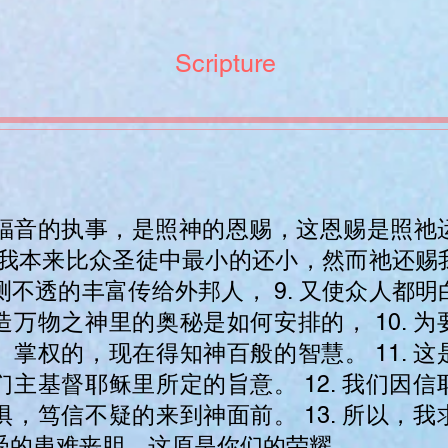
Scripture
】
了这福音的执事，是照神的恩赐，这恩赐是照祂
8. 我本来比众圣徒中最小的还小，然而祂还
测不透的丰富传给外邦人， 9. 又使众人都
造万物之神里的奥秘是如何安排的， 10. 
、掌权的，现在得知神百般的智慧。 11. 
们主基督耶稣里所定的旨意。 12. 我们因
惧，笃信不疑的来到神面前。 13. 所以，
受的患难丧胆，这原是你们的荣耀。