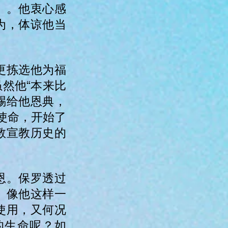
5）。他衷心感
为，体谅他当
更拣选他为福
然他“本来比
赐给他恩典，
使命，开始了
教宣教历史的
恩。保罗透过
。像他这样一
使用，又何况
的生命呢？如