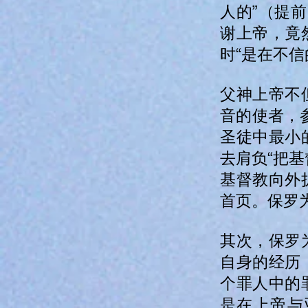
人的”（提前
谢上帝，竟
时“是在不信
父神上帝不
音的使者，
圣徒中最小
去肩负“把
基督教向外
首页。保罗
其次，保罗
自身的经历
个罪人中的
是在上帝与