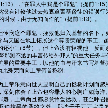
1:13），“在罪人中我是个罪魁”（提前1:1
然没有计较他过去热衷迫害基督徒的错误行
的时候，由于无知而作的”（提前1:13）。
但怜悯这个罪魁，拯救他归入基督的名下，
参与天国在地上拓展这个尊贵荣耀的事工。虽
的还小”（8节），但上帝没有轻视他，反而
基督那测不透的丰富传给外邦人”的重大任务与
扩展的重要事工，以他的血与汗来书写基督
为此殊荣而向上帝俯首称谢。
为上帝乐意向世人显明自己的拯救计划而感
，深刻体会了上帝包容罪人的心胸广如海洋
罪魁，上帝尚且都愿意怜爱拯救，甚至呼召
亚伯拉罕的圣约之外，那些千千万万宝贵