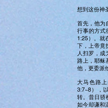
想到这份神
首先，他为
行事的方式
1:25）
下，上帝竟
人扫罗，成
路上，耶稣
他，更委派
大马色路上
3:7~8）
转。昔日骄横
如今却谦和