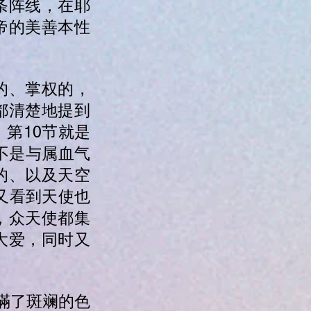
条阵线，在耶
帝的美善本性
的、掌权的，
都清楚地提到
第10节就是
不是与属血气
的、以及天空
文又看到天使也
，众天使都集
大爱，同时又
滿了斑斓的色