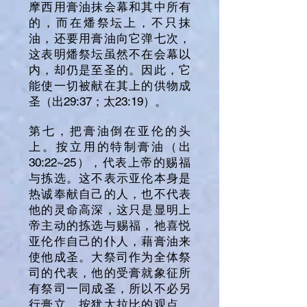
摩西用膏油抹会幕和其中所有
的，而在燔祭坛上，不只抹
油，还要用膏油向它弹七次，
这表明燔祭坛虽然不在会幕以
内，却仍是至圣的。因此，它
能使一切被献在其上的供物成
圣（出29:37；太23:19）。
第七，把膏油倒在亚伦的头
上。按立用的特制膏油（出
30:22~25），代表上帝的赐福
与拣选。这不表示亚伦本身是
热诚奉献自己的人，也不代表
他的灵命高深，这只是显明上
帝主动的拣选与赐福，祂喜悦
亚伦作自己的仆人，藉膏油来
使他成圣。大祭司作为全体祭
司的代表，他的受膏就象征所
有祭司一同成圣，所以不必另
行膏立。按犹太拉比的观点，