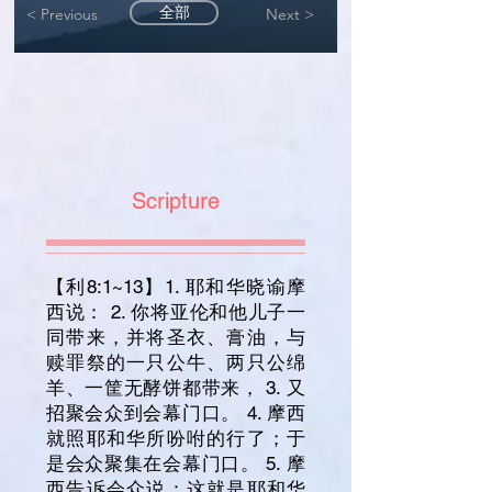
全部
< Previous
Next >
Scripture
【利8:1~13】1. 耶和华晓谕摩
西说： 2. 你将亚伦和他儿子一
同带来，并将圣衣、膏油，与
赎罪祭的一只公牛、两只公绵
羊、一筐无酵饼都带来， 3. 又
招聚会众到会幕门口。 4. 摩西
就照耶和华所吩咐的行了；于
是会众聚集在会幕门口。 5. 摩
西告诉会众说：这就是耶和华