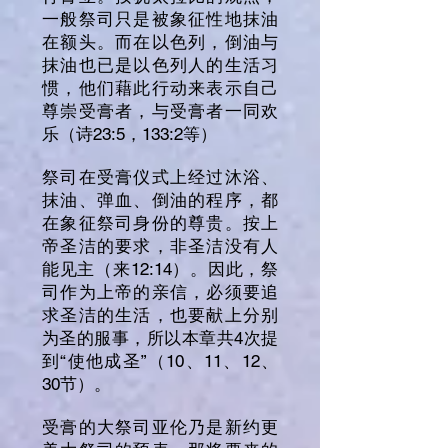
一般祭司只是被象征性地抹油
在额头。而在以色列，倒油与
抹油也已是以色列人的生活习
惯，他们藉此行动来表示自己
尊崇受膏者，与受膏者一同欢
乐（诗23:5，133:2等）
祭司在受膏仪式上经过沐浴、
抹油、弹血、倒油的程序，都
在象征祭司身份的尊贵。按上
帝圣洁的要求，非圣洁没有人
能见主（来12:14）。因此，祭
司作为上帝的亲信，必须要追
求圣洁的生活，也要献上分别
为圣的服事，所以本章共4次提
到“使他成圣”（10、11、12、
30节）。
受膏的大祭司亚伦乃是新约更