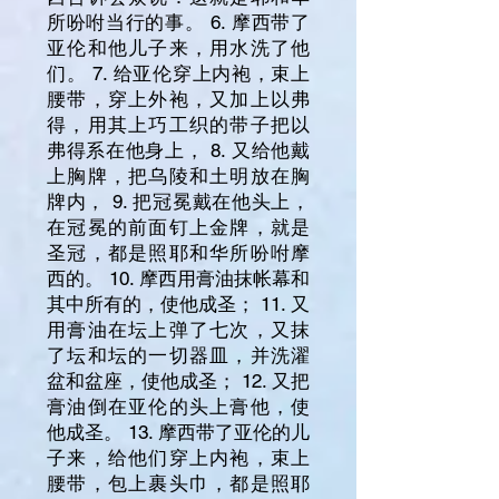
所吩咐当行的事。 6. 摩西带了
亚伦和他儿子来，用水洗了他
们。 7. 给亚伦穿上内袍，束上
腰带，穿上外袍，又加上以弗
得，用其上巧工织的带子把以
弗得系在他身上， 8. 又给他戴
上胸牌，把乌陵和土明放在胸
牌内， 9. 把冠冕戴在他头上，
在冠冕的前面钉上金牌，就是
圣冠，都是照耶和华所吩咐摩
西的。 10. 摩西用膏油抹帐幕和
其中所有的，使他成圣； 11. 又
用膏油在坛上弹了七次，又抹
了坛和坛的一切器皿，并洗濯
盆和盆座，使他成圣； 12. 又把
膏油倒在亚伦的头上膏他，使
他成圣。 13. 摩西带了亚伦的儿
子来，给他们穿上内袍，束上
腰带，包上裹头巾，都是照耶