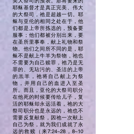
美大祭司的预表。那将要来的
耶稣基督才是真正完美、伟大
的大祭司，祂是超越一切。耶
稣与亚伦的相同之处在于，他
们都是上帝所拣选的，预备要
服事；他们都被分别出来，要
在圣所里事奉，献上礼物和祭
物。他们之间所不同的是，耶
稣不是献上牛羊为祭物，祂也
不需要为自己赎罪，祂乃是无
罪的、无玷污的、圣洁的上帝
的羔羊，祂将自己献上为祭
物，并用自己的血进入至圣
所。而且，亚伦的大祭司职分
在他死的时候要传给儿子，复
活的耶稣却永远活着，祂的大
祭司职分也是永远的，祂也不
需要反复献祭，因祂一次献上
自己为祭，就为我们成就了永
远的救赎（来7:24~28，8~10