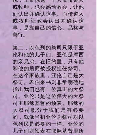
说，上帝拣选一个人做传道人
或牧师，也会感动教会，让他
们认出并确认这事。而传道人
或牧师让教会认出并确认这
事，是靠自己的信心、品格与
善行。
第二，以色列的祭司只限于亚
伦和他的儿子们。亚伦是摩西
的亲兄弟。在旧约里，只有他
和他的后裔被授权担任祭司。
在这个家族里，亚伦自己是大
祭司。希伯来书则非常明确地
指出我们也有一位真正的大祭
司。亚伦只是这位伟大的大祭
司主耶稣基督的预表。耶稣的
大祭司职分于我们是有必要
的，就像当初亚伦为祭司对以
色列民是必要的一样。亚伦的
儿子们则预表在耶稣基督里所