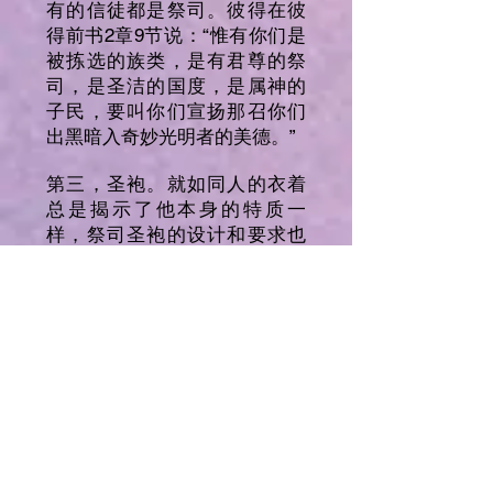
有的信徒都是祭司。彼得在彼
得前书2章9节说：“惟有你们是
被拣选的族类，是有君尊的祭
司，是圣洁的国度，是属神的
子民，要叫你们宣扬那召你们
出黑暗入奇妙光明者的美德。”
第三，圣袍。就如同人的衣着
总是揭示了他本身的特质一
样，祭司圣袍的设计和要求也
显明了他们受托职分的尊贵与
荣耀，以及把这职分赐予他们
的上帝的尊贵与荣耀；这圣袍
也预表圣徒的义行。传统教会
中牧师的圣袍设计也表明一些
真理的要素，但更重要的是，
牧者要穿戴圣徒的义行，这是
他们在上帝与人面前最尊贵的
服饰。而且，不单牧者要穿戴
圣徒的义行，所有基督徒都当