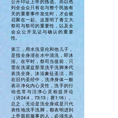
公开印证上帝的拣选。而以色
列全会众只有在与整个民族有
关的重要事件发生时，才会被
召聚在一起。这显明了膏立大
祭司与祭司的重要性，以及全
会众公开见证与确认的重要
性。
第三，用水洗亚伦和他儿子，
是指全身浸在水中清洗，即沐
浴。在平时，祭司当值前，只
需在洗濯盆那里洗手洗脚来代
表洗全身。沐浴象征圣洁，而
在旧约圣经中，洗净身体一般
表示净化内心灵性，洗手的行
动也常与洁净心灵相提并论
（诗24:4，73:13；赛1:16）。
总之，无论是洗全身或是只代
表性地洗手洗脚，都表明进到
上帝面前服事的人，必须先从