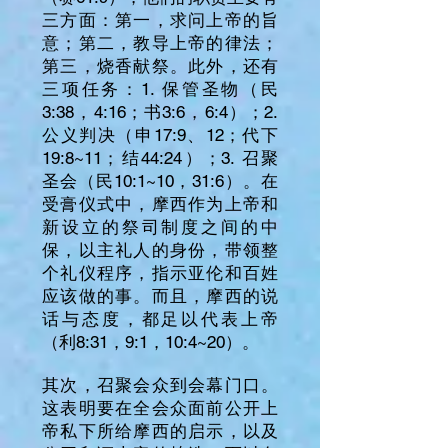
三方面：第一，求问上帝的旨
意；第二，教导上帝的律法；
第三，烧香献祭。此外，还有
三项任务：1. 保管圣物（民
3:38，4:16；书3:6，6:4）；2.
公义判决（申17:9、12；代下
19:8~11；结44:24）；3. 召聚
圣会（民10:1~10，31:6）。在
受膏仪式中，摩西作为上帝和
新设立的祭司制度之间的中
保，以主礼人的身份，带领整
个礼仪程序，指示亚伦和百姓
应该做的事。而且，摩西的说
话与态度，都足以代表上帝
（利8:31，9:1，10:4~20）。
其次，召聚会众到会幕门口。
这表明要在全会众面前公开上
帝私下所给摩西的启示，以及