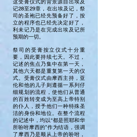
这受膏仪式的背景源自出埃及
记28至29章，在出埃及记，祭
司的圣袍已经先预备好了，按
立的程序也已经先决定好了，
利未记乃是在完成出埃及记所
预期的一切。
祭司的受膏按立仪式十分重
要，因此要持续七天。不过，
记述的焦点乃集中在第一天，
其他六天都是重复第一天的仪
式。受膏仪式由摩西主持，亚
伦和他的儿子则遵循一系列仔
细规划的流程，使他们从普通
的百姓转变成为至高上帝特别
的仆人，授予他们一种特殊圣
洁的身份和地位。在整个流程
的记述中，均以“都是照耶和华
所吩咐摩西的”作为结语，强调
了摩西乃是顺从上帝的吩咐，