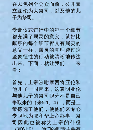
在以色列全会众面前，公开膏
立亚伦为大祭司，以及他的儿
子为祭司。
受膏仪式进行中的每一个细节
都充满了属灵的意义，就好比
献祭的每个细节都具有属灵的
意义一样，属灵的真理透过这
些象征性的行动被清晰地传达
出来。下面，就让我们一一来
看：
首先，上帝吩咐摩西将亚伦和
他儿子一同带来，这表明亚伦
与他儿子的祭司职分不是自己
争取来的（来5:1、4），而是上
帝拣选了他们，使他们来专心
专职地为耶和华上帝办事。祭
司因此也被称为上帝的仆役
（赛61:9），他们的职责主要有