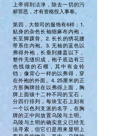
上帝得到洁净，除去一切的污
秽罪恶，才有资格投入事奉。
第四，大祭司的服饰有6样：1.
贴身的杂色长袖细麻布内袍，
长至脚踝骨。2. 长长的绣花腰
带系住内袍。3. 无袖的蓝色以
弗得外袍，长垂到膝盖以下，
整件无缝织成，袍子底边有三
色线做的石榴，其中有金铃
铛；像背心一样的以弗得，穿
在外袍的外面。4. 25厘米的正
方形胸牌挂在以弗得上面，胸
牌上面镶十二种不同的宝石，
分四行排列，每块宝石上刻有
一个以色列支派的名字，在胸
牌的正中间放置乌陵与土明。
乌陵与土明的确实意义已经无
法寻索，但它们是用来显明上