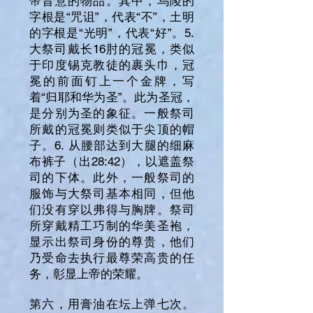
帝旨意的物品。其中，乌陵的
字根是“咒诅”，代表“不”，土明
的字根是“光明”，代表“好”。5.
大祭司戴长16肘的冠冕，类似
于印度锡克教徒的裹头巾，冠
冕的前面钉上一个金牌，写
着“归耶和华为圣”。此为圣冠，
是分别为圣的象征。一般祭司
所戴的冠冕则类似于尖顶的帽
子。6. 从腰部达到大腿的细麻
布裤子（出28:42），以遮盖祭
司的下体。此外，一般祭司的
服饰与大祭司基本相同，但他
们没有穿以弗得与胸牌。祭司
所穿戴精工巧制的华美圣袍，
显示出祭司身份的尊贵，他们
乃受命去执行最尊荣高贵的任
务，彰显上帝的荣耀。
第六，用膏油在坛上弹七次。