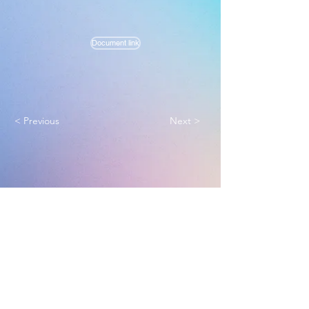
Document link
< Previous
Next >
Melbourne True Light Church
实践福音使命