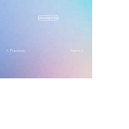
Document link
< Previous
Next >
Melbourne True Light Church
实践福音使命