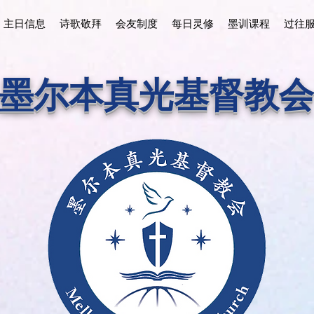
主日信息
诗歌敬拜
会友制度
每日灵修
墨训课程
过往
墨尔本真光基督教会