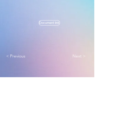
Document link
< Previous
Next >
Melbourne True Light Church
实践福音使命